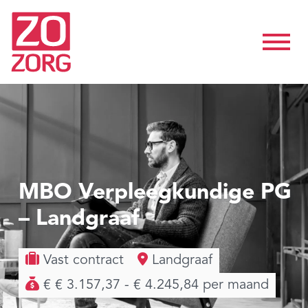
MBO Verpleegkundige PG
– Landgraaf
Vast contract
Landgraaf
€ € 3.157,37 - € 4.245,84 per maand