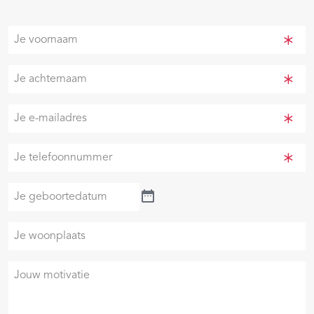
Je
voornaam
(Vereist)
Je
achternaam
(Vereist)
Je
e-
mailadres
Je
(Vereist)
telefoonnummer
(Vereist)
Je
geboortedatum
Je
woonplaats
Je
motivatie