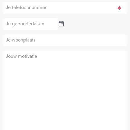
mailadres
Je
(Vereist)
telefoonnummer
(Vereist)
Je
geboortedatum
Je
woonplaats
Je
motivatie