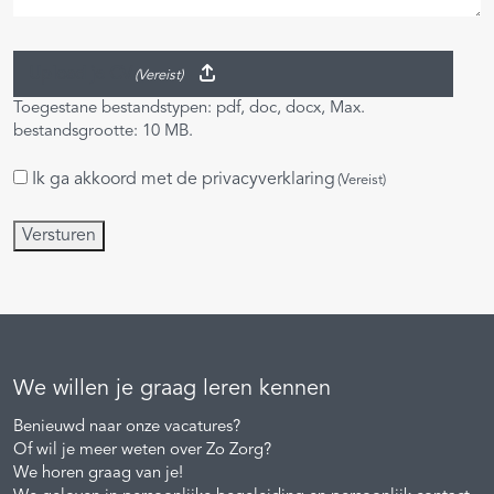
Upload je CV
(Vereist)
Toegestane bestandstypen: pdf, doc, docx, Max.
bestandsgrootte: 10 MB.
Ik ga akkoord met de
privacyverklaring
Instemming
(Vereist)
(Vereist)
Versturen
We willen je graag leren kennen
Benieuwd naar onze vacatures?
Of wil je meer weten over Zo Zorg?
We horen graag van je!