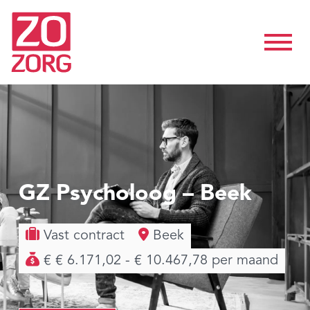
GZ Psycholoog – Beek
Vast contract
Beek
€ € 6.171,02 - € 10.467,78 per maand