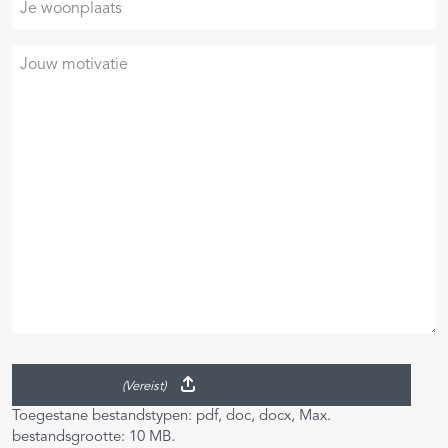
woonplaats
Je
motivatie
Upload je CV
(Vereist)
Toegestane bestandstypen: pdf, doc, docx, Max.
bestandsgrootte: 10 MB.