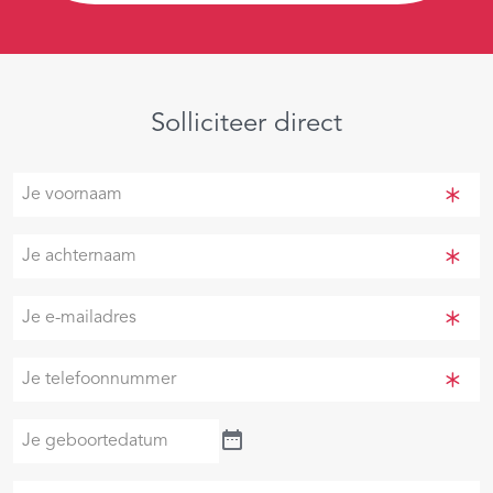
Solliciteer direct
Je
voornaam
(Vereist)
Je
achternaam
(Vereist)
Je
e-
mailadres
Je
(Vereist)
telefoonnummer
(Vereist)
Je
geboortedatum
Je