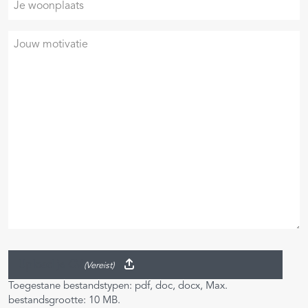
woonplaats
Je
motivatie
Upload je CV
(Vereist)
Toegestane bestandstypen: pdf, doc, docx, Max.
bestandsgrootte: 10 MB.