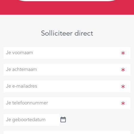
Solliciteer direct
Je
voornaam
(Vereist)
Je
achternaam
(Vereist)
Je
e-
mailadres
Je
(Vereist)
telefoonnummer
(Vereist)
Je
geboortedatum
Je