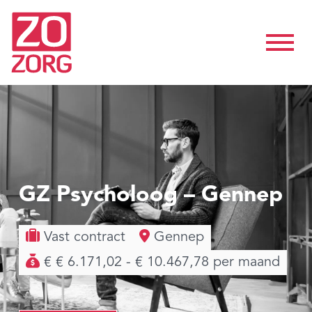
GZ Psycholoog – Gennep
Vast contract
Gennep
€ € 6.171,02 - € 10.467,78 per maand