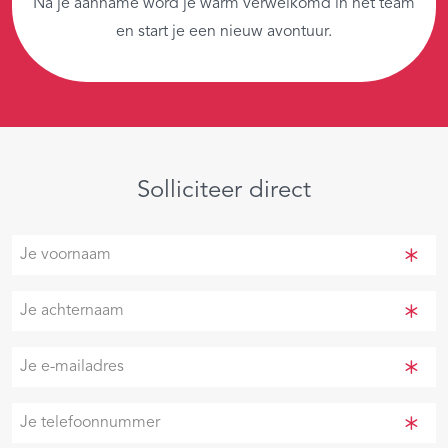
Na je aanname word je warm verwelkomd in het team
en start je een nieuw avontuur.
Solliciteer direct
Je
voornaam
(Vereist)
Je
achternaam
(Vereist)
Je
e-
mailadres
Je
(Vereist)
telefoonnummer