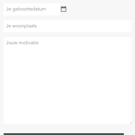
(Vereist)
Je
geboortedatum
Je
woonplaats
Je
motivatie