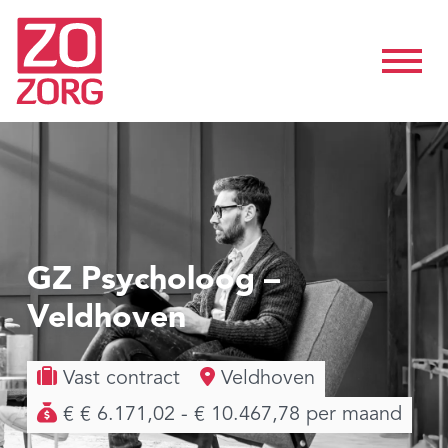
GZ Psycholoog –
Veldhoven
Vast contract
Veldhoven
€ € 6.171,02 - € 10.467,78 per maand