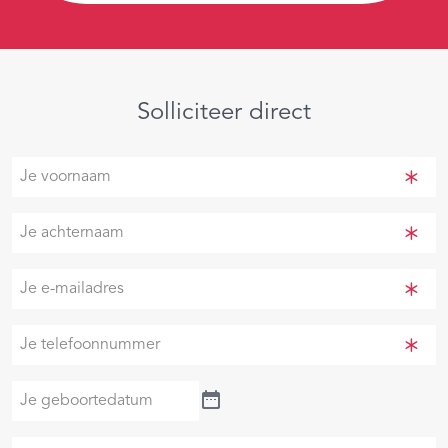
Solliciteer direct
Je
voornaam
(Vereist)
Je
achternaam
(Vereist)
Je
e-
mailadres
Je
(Vereist)
telefoonnummer
(Vereist)
Je
geboortedatum
Je