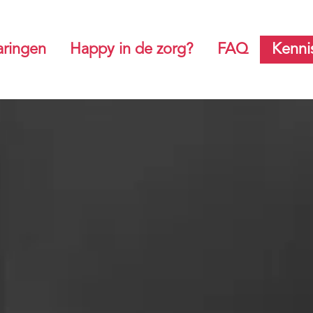
aringen
Happy in de zorg?
FAQ
Kenni