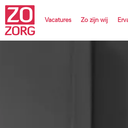
Vacatures
Zo zijn wij
Erv