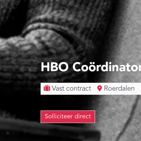
HBO Coördinator
Vast contract
Roerdalen
Solliciteer direct