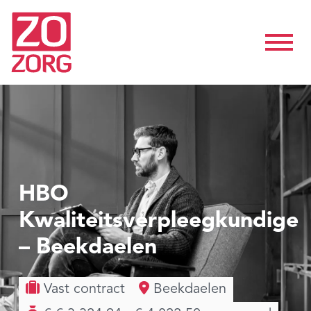
HBO
Kwaliteitsverpleegkundige
– Beekdaelen
Vast contract
Beekdaelen