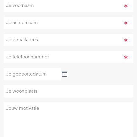
Je
voornaam
(Vereist)
Je
achternaam
(Vereist)
Je
e-
mailadres
Je
(Vereist)
telefoonnummer
(Vereist)
Je
geboortedatum
Je
woonplaats
Je
motivatie