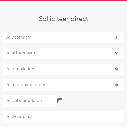
Solliciteer direct
Je
voornaam
(Vereist)
Je
achternaam
(Vereist)
Je
e-
mailadres
Je
(Vereist)
telefoonnummer
(Vereist)
Je
geboortedatum
Je
woonplaats