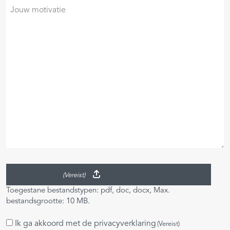
Je
motivatie
Upload je CV
(Vereist)
Toegestane bestandstypen: pdf, doc, docx, Max.
bestandsgrootte: 10 MB.
Ik ga akkoord met de
privacyverklaring
Instemming
(Vereist)