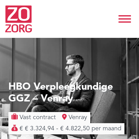
HBO Verpleegkundige
GGZ – Venray
Vast contract
Venray
€ € 3.324,94 - € 4.822,50 per maand