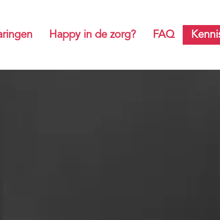
aringen
Happy in de zorg?
FAQ
Kenni