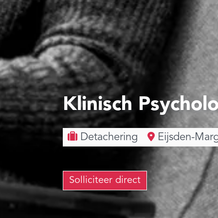
Klinisch Psychol
Detachering
Eijsden-Marg
Solliciteer direct