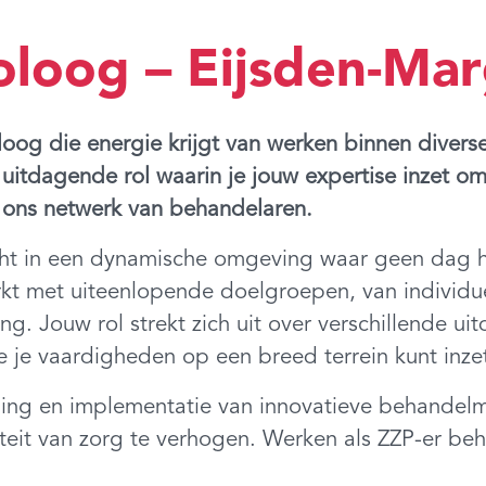
holoog – Eijsden-Ma
oloog die energie krijgt van werken binnen diver
uitdagende rol waarin je jouw expertise inzet om
ij ons netwerk van behandelaren.
cht in een dynamische omgeving waar geen dag he
kt met uiteenlopende doelgroepen, van individue
ing. Jouw rol strekt zich uit over verschillende 
je vaardigheden op een breed terrein kunt inzet
keling en implementatie van innovatieve behand
iteit van zorg te verhogen. Werken als ZZP-er be