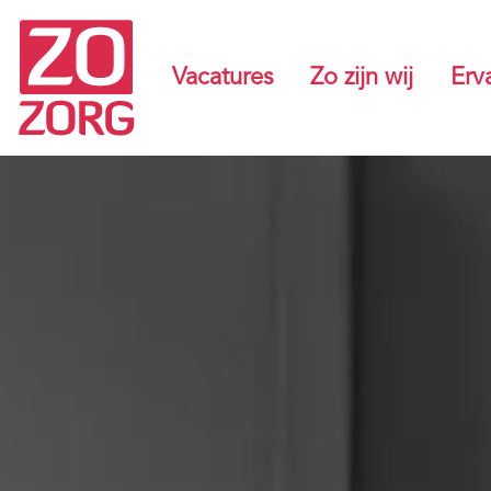
Vacatures
Zo zijn wij
Erv