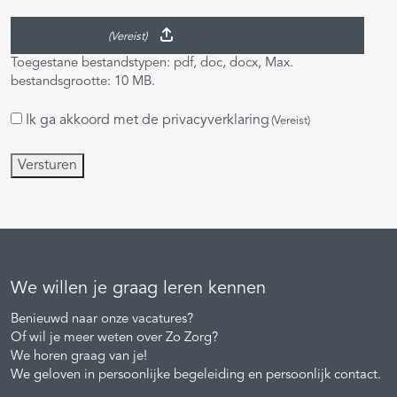
Upload je CV
(Vereist)
Toegestane bestandstypen: pdf, doc, docx, Max.
bestandsgrootte: 10 MB.
Ik ga akkoord met de
privacyverklaring
Instemming
(Vereist)
(Vereist)
Versturen
We willen je graag leren kennen
Benieuwd naar onze vacatures?
Of wil je meer weten over Zo Zorg?
We horen graag van je!
We geloven in persoonlijke begeleiding en persoonlijk contact.