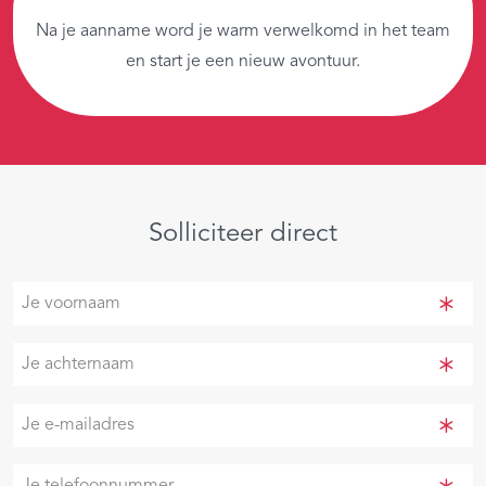
Na je aanname word je warm verwelkomd in het team
en start je een nieuw avontuur.
Solliciteer direct
Je
voornaam
(Vereist)
Je
achternaam
(Vereist)
Je
e-
mailadres
Je