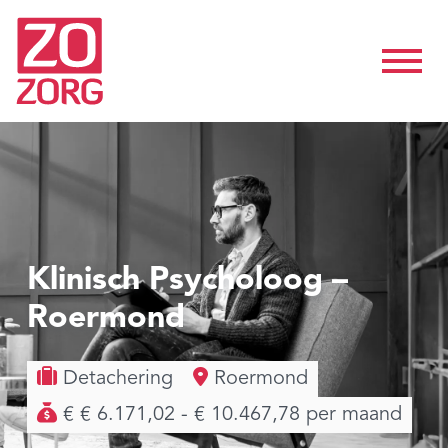
Klinisch Psycholoog –
Roermond
Detachering
Roermond
€ € 6.171,02 - € 10.467,78 per maand