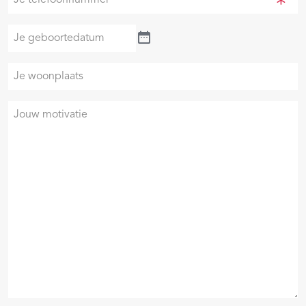
(Vereist)
telefoonnummer
(Vereist)
Je
geboortedatum
Je
woonplaats
Je
motivatie