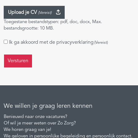
Upload je CV
(Vereist)
Toegestane bestandstypen: pdf, doc, docx, Max.
bestandsgrootte: 10 MB.
Instemming
Ik ga akkoord met de
privacyverklaring
(Vereist)
(Vereist)
We willen je graag leren kennen
Benieuwd naar onze vacatures?
Of wil je meer weten over Zo Zorg?
We horen graag van je!
We geloven in persoonlijke begeleiding en persoonlijk contact.