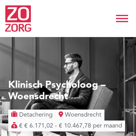
Klinisch Psycholoog –
Woensdrecht
Detachering
Woensdrecht
€ € 6.171,02 - € 10.467,78 per maand