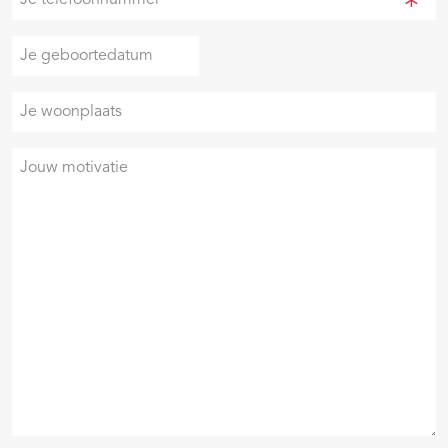
(Vereist)
telefoonnummer
(Vereist)
Je
DD
geboortedatum
slash
Je
MM
woonplaats
slash
JJJJ
Je
motivatie