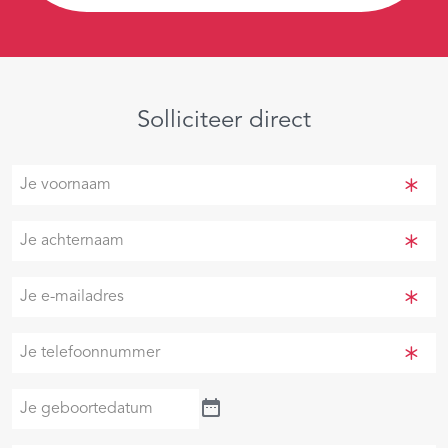
Solliciteer direct
Je
voornaam
(Vereist)
Je
achternaam
(Vereist)
Je
e-
mailadres
Je
(Vereist)
telefoonnummer
(Vereist)
Je
geboortedatum