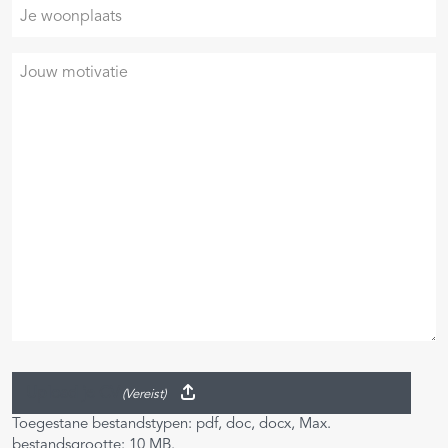
Je
woonplaats
Je
motivatie
Upload je CV
(Vereist)
Toegestane bestandstypen: pdf, doc, docx, Max.
bestandsgrootte: 10 MB.