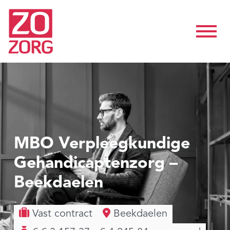
MBO Verpleegkundige
Gehandicaptenzorg –
Beekdaelen
Vast contract
Beekdaelen