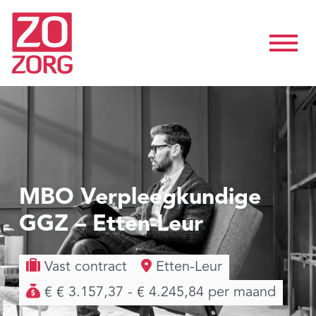
MBO Verpleegkundige
GGZ – Etten-Leur
Vast contract
Etten-Leur
€ € 3.157,37 - € 4.245,84 per maand