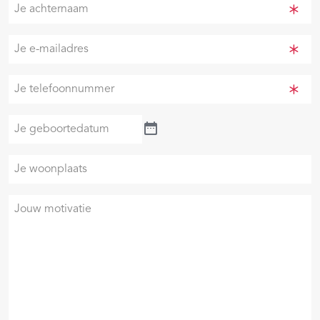
Je
achternaam
(Vereist)
Je
e-
mailadres
Je
(Vereist)
telefoonnummer
(Vereist)
Je
geboortedatum
Je
woonplaats
Je
motivatie