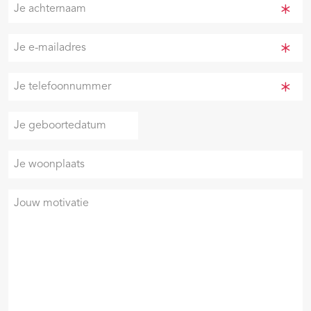
Je
achternaam
(Vereist)
Je
e-
mailadres
Je
(Vereist)
telefoonnummer
(Vereist)
Je
DD
geboortedatum
slash
Je
MM
woonplaats
slash
JJJJ
Je
motivatie