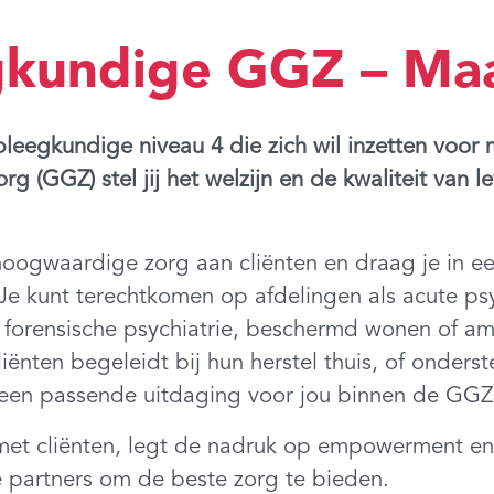
gkundige GGZ – Ma
pleegkundige niveau 4 die zich wil inzetten voo
g (GGZ) stel jij het welzijn en de kwaliteit van l
gwaardige zorg aan cliënten en draag je in een 
e kunt terechtkomen op afdelingen als acute psy
 forensische psychiatrie, beschermd wonen of amb
cliënten begeleidt bij hun herstel thuis, of onders
jd een passende uitdaging voor jou binnen de GGZ
et cliënten, legt de nadruk op empowerment en
 partners om de beste zorg te bieden.