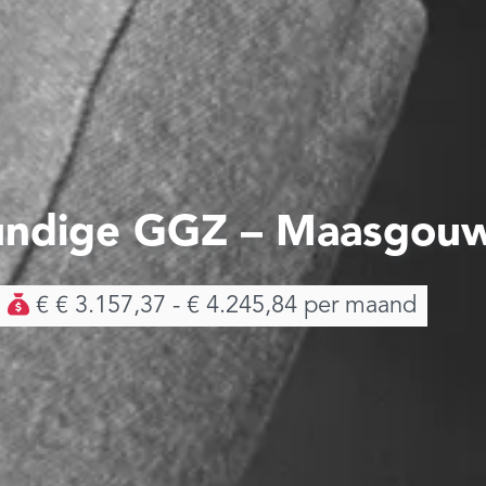
undige GGZ – Maasgou
€ € 3.157,37 - € 4.245,84 per maand