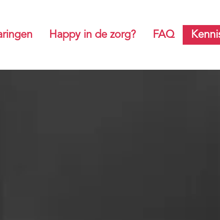
aringen
Happy in de zorg?
FAQ
Kenni