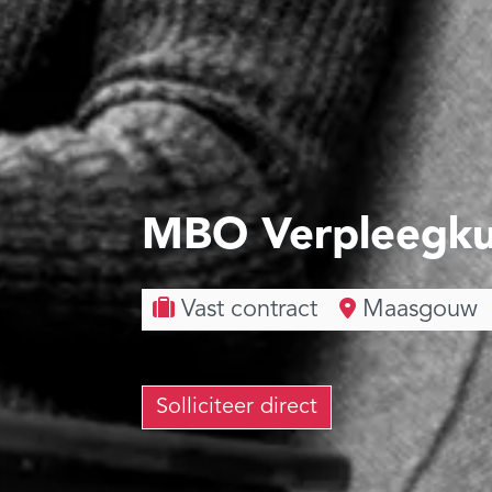
MBO Verpleegk
Vast contract
Maasgouw
Solliciteer direct