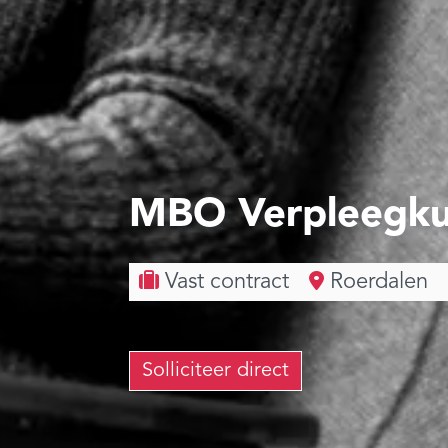
MBO Verpleegku
Vast contract
Roerdalen
Solliciteer direct