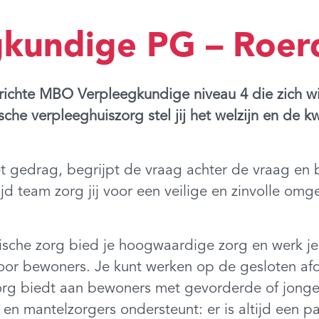
kundige PG – Roer
richte MBO Verpleegkundige niveau 4 die zich wi
he verpleeghuiszorg stel jij het welzijn en de k
r het gedrag, begrijpt de vraag achter de vraag en 
 team zorg jij voor een veilige en zinvolle omg
che zorg bied je hoogwaardige zorg en werk je i
or bewoners. Je kunt werken op de gesloten afde
org biedt aan bewoners met gevorderde of jong
n en mantelzorgers ondersteunt: er is altijd een 