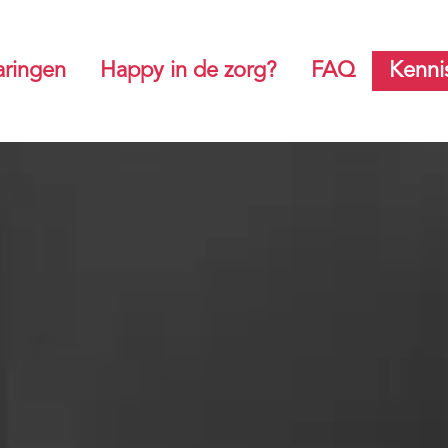
aringen
Happy in de zorg?
FAQ
Kenni