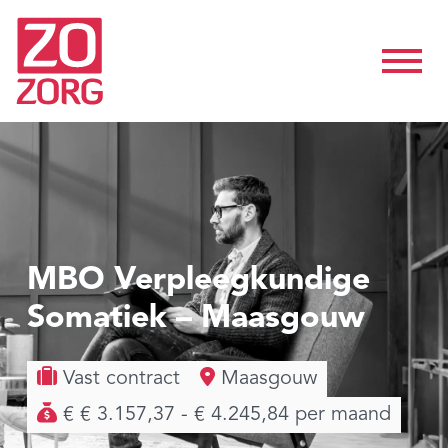
MBO Verpleegkundige
Somatiek – Maasgouw
Vast contract
Maasgouw
€ € 3.157,37 - € 4.245,84 per maand