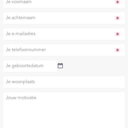
voornaam
(Vereist)
Je
achternaam
(Vereist)
Je
e-
mailadres
Je
(Vereist)
telefoonnummer
(Vereist)
Je
geboortedatum
Je
woonplaats
Je
motivatie