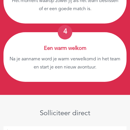
Het moment waarop zowel jij als het team beslissen
of er een goede match is.
Een warm welkom
Na je aanname word je warm verwelkomd in het team
en start je een nieuw avontuur.
Solliciteer direct
Je