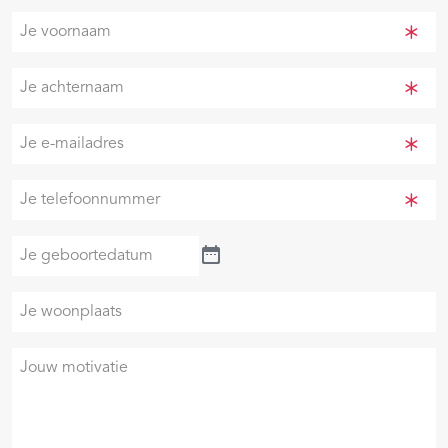
Je
voornaam
(Vereist)
Je
achternaam
(Vereist)
Je
e-
mailadres
Je
(Vereist)
telefoonnummer
(Vereist)
Je
geboortedatum
Je
woonplaats
Je
motivatie