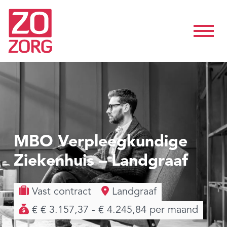
MBO Verpleegkundige
Ziekenhuis – Landgraaf
Vast contract
Landgraaf
€ € 3.157,37 - € 4.245,84 per maand