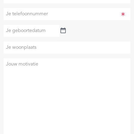
e-
mailadres
Je
(Vereist)
telefoonnummer
(Vereist)
Je
geboortedatum
Je
woonplaats
Je
motivatie