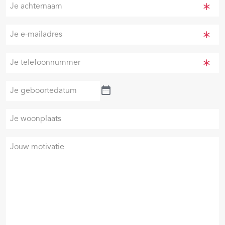
Je
achternaam
(Vereist)
Je
e-
mailadres
Je
(Vereist)
telefoonnummer
(Vereist)
Je
geboortedatum
Je
woonplaats
Je
motivatie