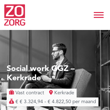
Social work GGZ –
Kerkrade
Vast contract
Kerkrade
€ € 3.324,94 - € 4.822,50 per maand