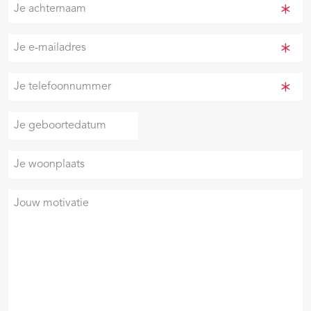
Je
achternaam
(Vereist)
Je
e-
mailadres
Je
(Vereist)
telefoonnummer
(Vereist)
Je
DD
geboortedatum
slash
Je
MM
woonplaats
slash
JJJJ
Je
motivatie