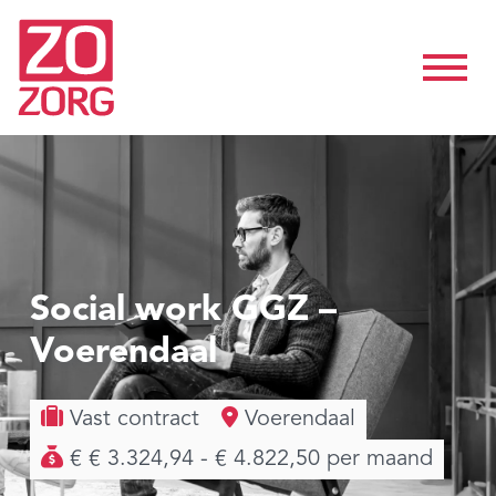
Social work GGZ –
Voerendaal
Vast contract
Voerendaal
€ € 3.324,94 - € 4.822,50 per maand