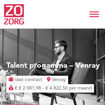
Talent progamma – Venray
Vast contract
Venray
€ € 2.981,98 - € 4.822,50 per maand