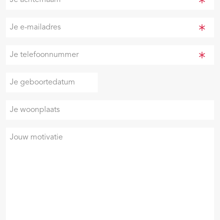
achternaam
(Vereist)
Je
e-
mailadres
Je
(Vereist)
telefoonnummer
(Vereist)
Je
DD
geboortedatum
slash
Je
MM
woonplaats
slash
JJJJ
Je
motivatie