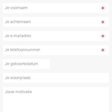
Je
voornaam
(Vereist)
Je
achternaam
(Vereist)
Je
e-
mailadres
Je
(Vereist)
telefoonnummer
(Vereist)
Je
DD
geboortedatum
slash
Je
MM
woonplaats
slash
JJJJ
Je
motivatie