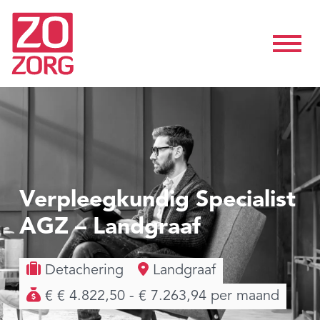
Verpleegkundig Specialist
AGZ – Landgraaf
Detachering
Landgraaf
€ € 4.822,50 - € 7.263,94 per maand