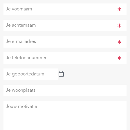
Je
voornaam
(Vereist)
Je
achternaam
(Vereist)
Je
e-
mailadres
Je
(Vereist)
telefoonnummer
(Vereist)
Je
geboortedatum
Je
woonplaats
Je
motivatie