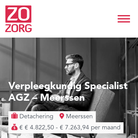
Verpleegkundig Specialist
AGZ – Meerssen
Detachering
Meerssen
€ € 4.822,50 - € 7.263,94 per maand