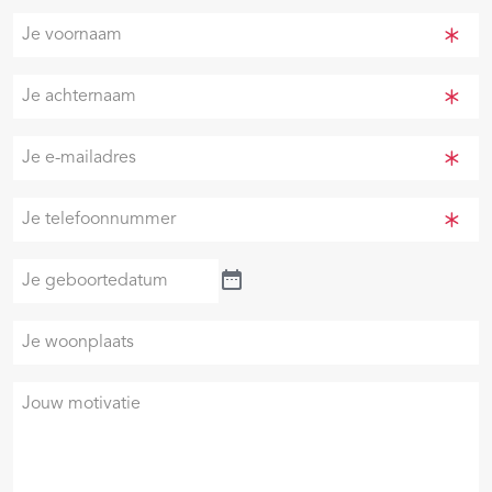
Je
voornaam
(Vereist)
Je
achternaam
(Vereist)
Je
e-
mailadres
Je
(Vereist)
telefoonnummer
(Vereist)
Je
geboortedatum
Je
woonplaats
Je
motivatie