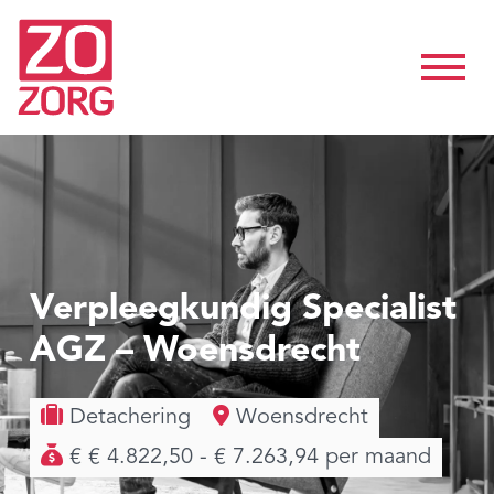
Verpleegkundig Specialist
AGZ – Woensdrecht
Detachering
Woensdrecht
€ € 4.822,50 - € 7.263,94 per maand