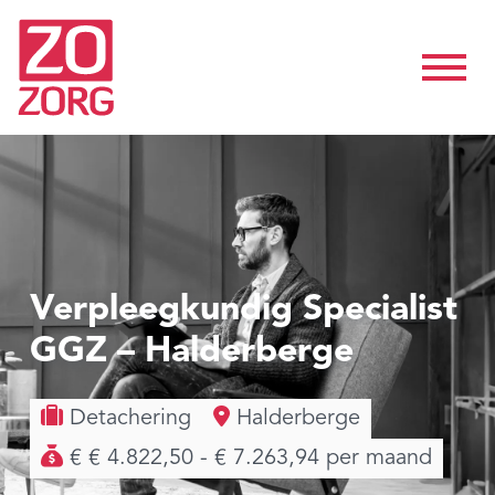
Verpleegkundig Specialist
GGZ – Halderberge
Detachering
Halderberge
€ € 4.822,50 - € 7.263,94 per maand