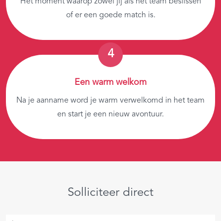
Het moment waarop zowel jij als het team beslissen
of er een goede match is.
Een warm welkom
Na je aanname word je warm verwelkomd in het team
en start je een nieuw avontuur.
Solliciteer direct
Je