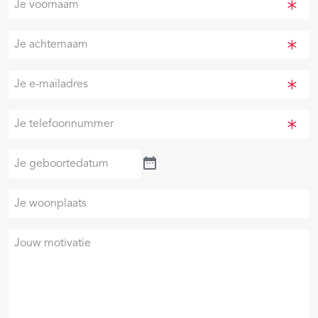
voornaam
(Vereist)
Je
achternaam
(Vereist)
Je
e-
mailadres
Je
(Vereist)
telefoonnummer
(Vereist)
Je
geboortedatum
Je
woonplaats
Je
motivatie