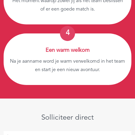
Het moment waarop zowel jij als het team beslissen
of er een goede match is.
Een warm welkom
Na je aanname word je warm verwelkomd in het team
en start je een nieuw avontuur.
Solliciteer direct
Je