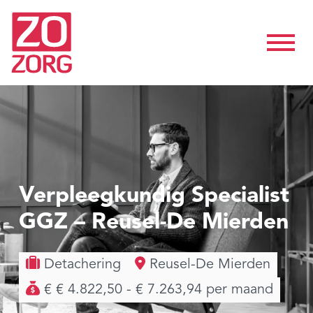
Verpleegkundig Specialist
GGZ – Reusel-De Mierden
Detachering
Reusel-De Mierden
€ € 4.822,50 - € 7.263,94 per maand