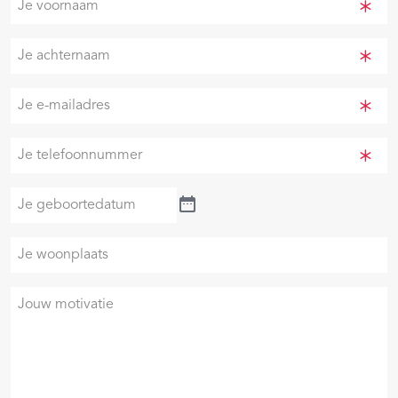
voornaam
(Vereist)
Je
achternaam
(Vereist)
Je
e-
mailadres
Je
(Vereist)
telefoonnummer
(Vereist)
Je
geboortedatum
Je
woonplaats
Je
motivatie