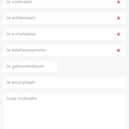
voornaam
(Vereist)
Je
achternaam
(Vereist)
Je
e-
mailadres
Je
(Vereist)
telefoonnummer
(Vereist)
Je
DD
geboortedatum
slash
Je
MM
woonplaats
slash
JJJJ
Je
motivatie