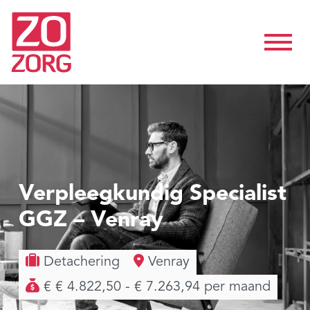
Verpleegkundig Specialist
GGZ – Venray
Detachering
Venray
€ € 4.822,50 - € 7.263,94 per maand