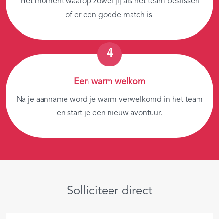
Het moment waarop zowel jij als het team beslissen
of er een goede match is.
Een warm welkom
Na je aanname word je warm verwelkomd in het team
en start je een nieuw avontuur.
Solliciteer direct
Je