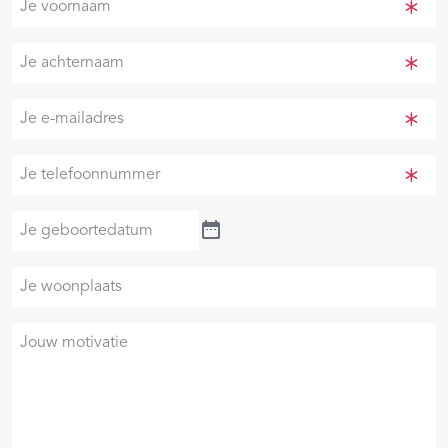
voornaam
(Vereist)
Je
achternaam
(Vereist)
Je
e-
mailadres
Je
(Vereist)
telefoonnummer
(Vereist)
Je
geboortedatum
Je
woonplaats
Je
motivatie