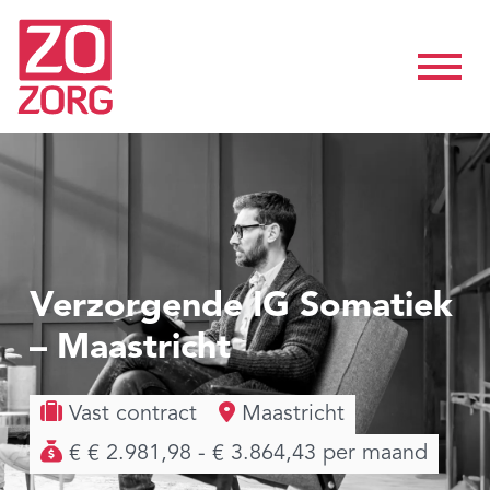
Verzorgende IG Somatiek
– Maastricht
Vast contract
Maastricht
€ € 2.981,98 - € 3.864,43 per maand