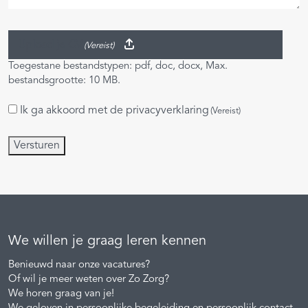
Upload je CV
(Vereist)
Toegestane bestandstypen: pdf, doc, docx, Max.
bestandsgrootte: 10 MB.
Ik ga akkoord met de
privacyverklaring
Instemming
(Vereist)
(Vereist)
Versturen
We willen je graag leren kennen
Benieuwd naar onze vacatures?
Of wil je meer weten over Zo Zorg?
We horen graag van je!