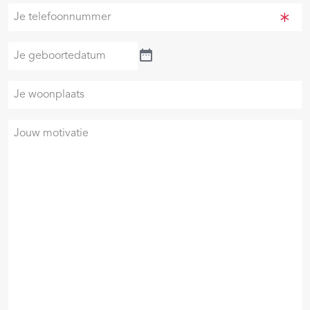
mailadres
Je
(Vereist)
telefoonnummer
(Vereist)
Je
geboortedatum
Je
woonplaats
Je
motivatie