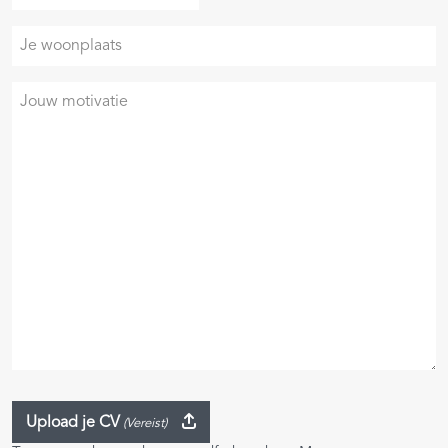
geboortedatum
slash
Je
MM
woonplaats
slash
JJJJ
Je
motivatie
Upload je CV
(Vereist)