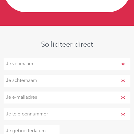
Solliciteer direct
Je
voornaam
(Vereist)
Je
achternaam
(Vereist)
Je
e-
mailadres
Je
(Vereist)
telefoonnummer
(Vereist)
Je
DD