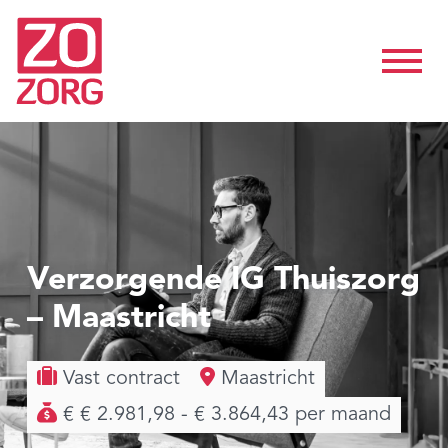
Verzorgende IG Thuiszorg
– Maastricht
Vast contract
Maastricht
€ € 2.981,98 - € 3.864,43 per maand