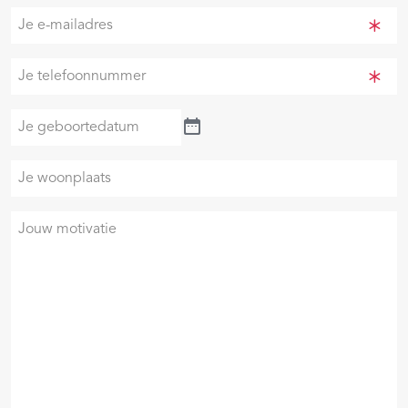
(Vereist)
Je
e-
mailadres
Je
(Vereist)
telefoonnummer
(Vereist)
Je
geboortedatum
Je
woonplaats
Je
motivatie