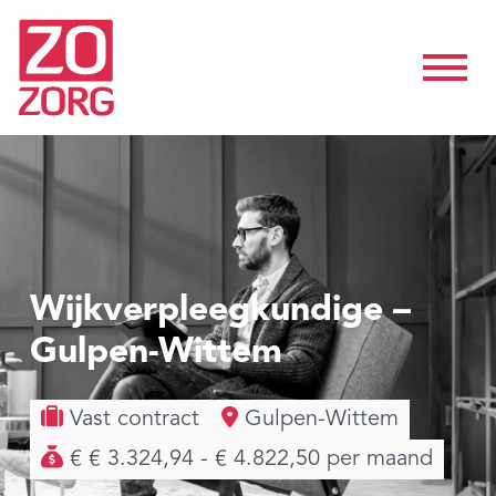
Wijkverpleegkundige –
Gulpen-Wittem
Vast contract
Gulpen-Wittem
€ € 3.324,94 - € 4.822,50 per maand